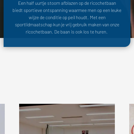
Een half uurtje stoom afblazen op de ricochetbaan
biedt sportieve ontspanning waarmee men op een leuke
wijze de conditie op peil houdt. Met een
sportlidmaatschap kun je vrij gebruik maken van onze
ricochetbaan. De baan is ook los te huren.