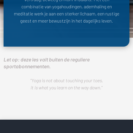
combinatie van yogahoudingen, ademhaling en
meditatie werk je aan een sterker lichaam, een rustige
geest en meer bewustzijn in het dagelijks leven.
Let op: deze les valt buiten de reguliere
sportabonnementen.
"Yoga is not about touching your toes,
it is what you learn on the way down."