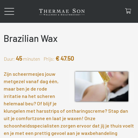
Brazilian Wax
45
€ 47.50
Duur:
minuten Prijs:
Zijn scheermesjes jouw
metgezel vanaf dag één,
maar ben je de rode
irritatie na het scheren
helemaal beu? Of blijf je
klungelen met harsstrips of ontharingscreme? Stap dan
uit je comfortzone en laat je waxen! Onze
schoonheidsspecialisten zorgen ervoor dat jij je thuis voelt
en je met een prettig gevoel aan je waxbehandeling